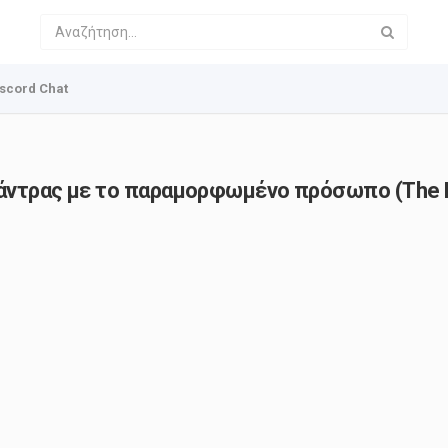
scord Chat
 άντρας με το παραμορφωμένο πρόσωπo (The M