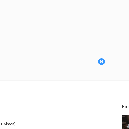
×
Επ
k Holmes)