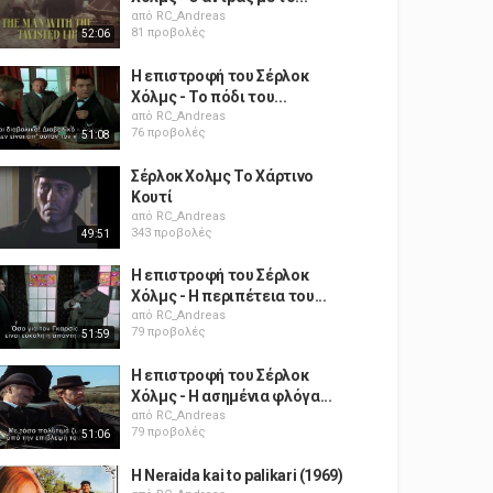
από
RC_Andreas
81 προβολές
52:06
Η επιστροφή του Σέρλοκ
Χόλμς - Το πόδι του...
από
RC_Andreas
76 προβολές
51:08
Σέρλοκ Χολμς Το Χάρτινο
Κουτί
από
RC_Andreas
343 προβολές
49:51
Η επιστροφή του Σέρλοκ
Χόλμς - Η περιπέτεια του...
από
RC_Andreas
79 προβολές
51:59
Η επιστροφή του Σέρλοκ
Χόλμς - Η ασημένια φλόγα...
από
RC_Andreas
79 προβολές
51:06
H Neraida kai to palikari (1969)