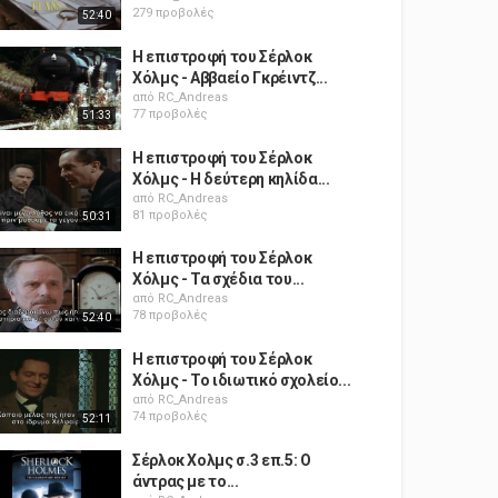
279 προβολές
52:40
Η επιστροφή του Σέρλοκ
Χόλμς - Αββαείο Γκρέιντζ...
από
RC_Andreas
77 προβολές
51:33
Η επιστροφή του Σέρλοκ
Χόλμς - Η δεύτερη κηλίδα...
από
RC_Andreas
81 προβολές
50:31
Η επιστροφή του Σέρλοκ
Χόλμς - Τα σχέδια του...
από
RC_Andreas
78 προβολές
52:40
Η επιστροφή του Σέρλοκ
Χόλμς - Το ιδιωτικό σχολείο...
από
RC_Andreas
74 προβολές
52:11
Σέρλοκ Χολμς σ.3 επ.5: Ο
άντρας με το...