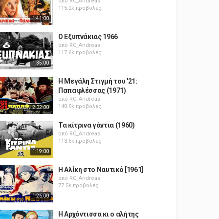
από
RC_Andreas
115.2k προβολές
1:41:00
Ο Εξυπνάκιας 1966
από
RC_Andreas
117.6k προβολές
1:35:00
Η Μεγάλη Στιγμή του '21:
Παπαφλέσσας (1971)
από
RC_Andreas
140.9k προβολές
2:02:00
Τα κίτρινα γάντια (1960)
από
RC_Andreas
113.6k προβολές
1:19:00
Η Αλίκη στο Ναυτικό [1961]
από
RC_Andreas
77.5k προβολές
1:26:00
Η Αρχόντισσα κι ο αλήτης