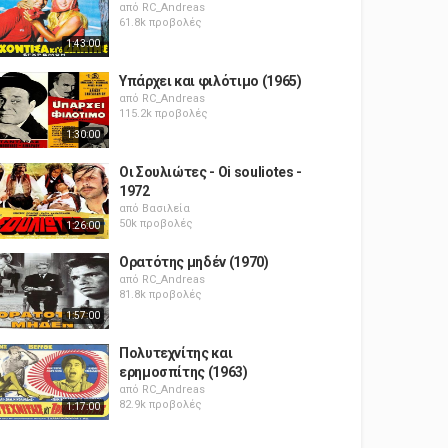
από
RC_Andreas
61.8k προβολές
1:43:00
Υπάρχει και φιλότιμο (1965)
από
RC_Andreas
115.2k προβολές
1:30:00
Οι Σουλιώτες - Oi souliotes -
1972
από
Βασιλεία
50k προβολές
1:26:00
Ορατότης μηδέν (1970)
από
RC_Andreas
81.8k προβολές
1:57:00
Πολυτεχνίτης και
ερημοσπίτης (1963)
από
RC_Andreas
82.9k προβολές
1:17:00