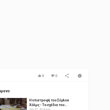
0
0
όμενο
Η επιστροφή του Σέρλοκ
Χόλμς - Τα σχέδια του...
από
RC_Andreas