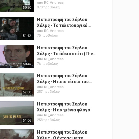
από
RC_Andreas
370 προβολές
50:50
Η επιστροφή του Σέρλοκ
Χόλμς - Το τελετουργικό...
από
RC_Andreas
75 προβολές
51:42
Η επιστροφή του Σέρλοκ
Χόλμς - Το άδειο σπίτι (The...
από
RC_Andreas
76 προβολές
50:44
Η επιστροφή του Σέρλοκ
Χόλμς - Η περιπέτεια του...
από
RC_Andreas
257 προβολές
52:00
Η επιστροφή του Σέρλοκ
Χόλμς - Η ασημένια φλόγα
από
RC_Andreas
253 προβολές
51:06
Η επιστροφή του Σέρλοκ
Χόλμς - Ο άντρας με το...