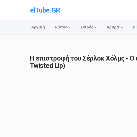
elTube.GR
Αρχική
Βίντεο
Σειρές
Αρθρα
Di
Η επιστροφή του Σέρλοκ Χόλμς - Ο
Twisted Lip)