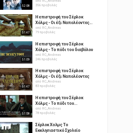
από
RC_Andreas
356 προβολές
52:08
Η επιστροφή του Σέρλοκ
Χόλμς - Οι έξι Ναπολέοντες...
από
RC_Andreas
79 προβολές
51:47
Η επιστροφή του Σέρλοκ
Χόλμς - Το πόδι του διαβόλου
από
RC_Andreas
246 προβολές
51:09
Η επιστροφή του Σέρλοκ
Χόλμς - Οι έξι Ναπολέοντες
από
RC_Andreas
83 προβολές
51:47
Η επιστροφή του Σέρλοκ
Χόλμς - Το πόδι του...
από
RC_Andreas
78 προβολές
51:08
Σέρλοκ Χολμς Το
Εκκλησιαστικό Σχολείο