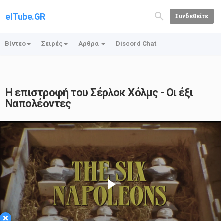
elTube.GR
Συνδεθείτε
Βίντεο
Σειρές
Αρθρα
Discord Chat
Η επιστροφή του Σέρλοκ Χόλμς - Οι έξι
Ναπολέοντες
Play
×