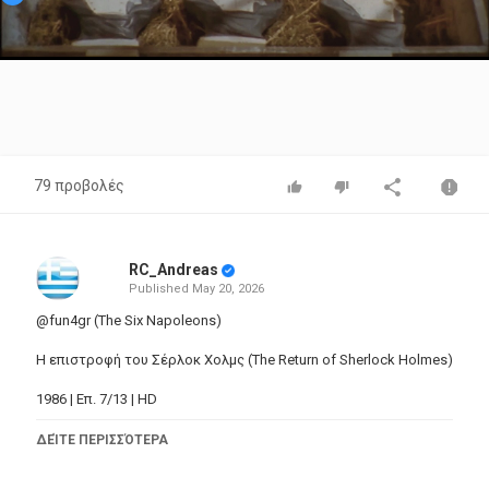
Video
79 προβολές
RC_Andreas
Published
May 20, 2026
@fun4gr (The Six Napoleons)
Η επιστροφή του Σέρλοκ Χολμς (The Return of Sherlock Holmes)
1986 | Επ. 7/13 | HD
Ο επιθεωρητής Λεστράντ της Σκότλαντ Γιαρντ έρχεται να
ΔΕΊΤΕ ΠΕΡΙΣΣΌΤΕΡΑ
συμβουλευτεί τον Σέρλοκ Χολμς για την υπόθεση ενός
μυστηριώδους κακοποιού, που τελευταία έχει επιδοθεί στη